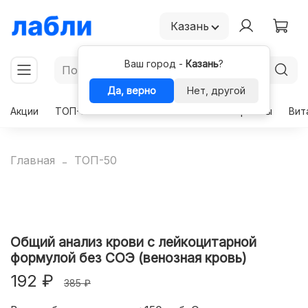
Казань
Ваш город -
Казань
?
Да, верно
Нет, другой
Акции
ТОП-50
Чекапы
Комплексы
Гормоны
Вит
Главная
ТОП-50
Общий анализ крови с лейкоцитарной
формулой без СОЭ (венозная кровь)
192 ₽
385 ₽