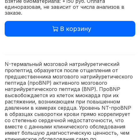
Взятие биоматериала: +150 руб. Оплата
единоразовая, не зависит от числа анализов в
заказе.
В корзину
N-термальный мозговой натрийуретический
пропептид образуется после отщепления от
предшественника мозгового натрийуретического
пептида (проBNP) активного мозгового
натрийуретического пептида (BNP). ПроBNP
высвобождается из клеток миокарда при их
растяжении, возникающем при повышенном
давлении в камерах сердца. Уровень NT-проBNP
в образцах сыворотки крови прямо коррелирует
со степенью сердечной недостаточности, что
вместе с данными клинического обследования
имеет большую диагностическую ценность, чем
клиническое обследование само по