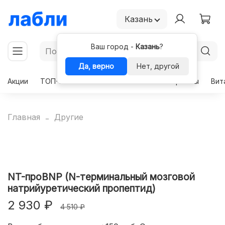
Казань
Ваш город -
Казань
?
Да, верно
Нет, другой
Акции
ТОП-50
Чекапы
Комплексы
Гормоны
Вит
Главная
Другие
NT-проBNP (N-терминальный мозговой
натрийуретический пропептид)
2 930 ₽
4 510 ₽