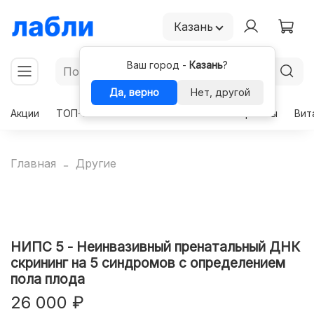
Казань
Ваш город -
Казань
?
Да, верно
Нет, другой
Акции
ТОП-50
Чекапы
Комплексы
Гормоны
Вит
Главная
Другие
НИПС 5 - Неинвазивный пренатальный ДНК
скрининг на 5 синдромов с определением
пола плода
26 000 ₽