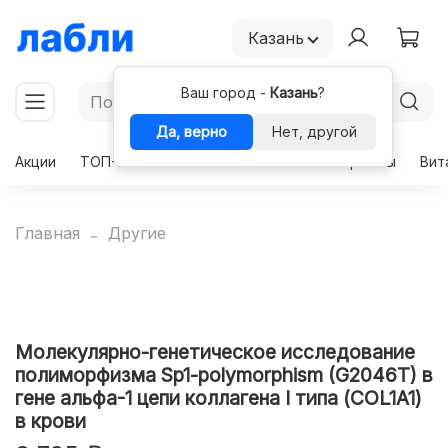
Казань
Ваш город -
Казань
?
Да, верно
Нет, другой
Акции
ТОП-50
Чекапы
Комплексы
Гормоны
Вит
Главная
Другие
Молекулярно-генетическое исследование
полиморфизма Sp1-polymorphism (G2046T) в
гене альфа-1 цепи коллагена I типа (COL1A1)
в крови