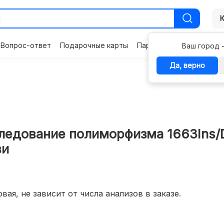
Вопрос-ответ
Подарочные карты
Партнерам
Контакты
Ваш город 
Да, верно
едование полиморфизма 1663Ins/De
ви
вая, не зависит от числа анализов в заказе.