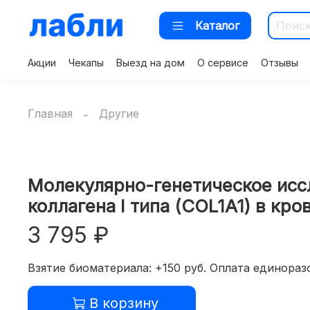
Каталог
Акции
Чекапы
Выезд на дом
О сервисе
Отзывы
Главная
Другие
Молекулярно-генетическое иссл
коллагена I типа (COL1A1) в кро
3 795 ₽
Взятие биоматериала: +150 руб. Оплата единоразо
В корзину