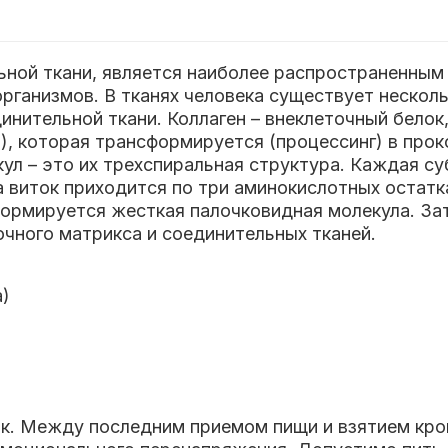
льной ткани, является наиболее распространенны
рганизмов. В тканях человека существует несколь
инительной ткани. Коллаген – внеклеточный белок,
, которая трансформируется (процессинг) в проко
ул – это их трехспиральная структура. Каждая су
а виток приходится по три аминокислотных остатк
формируется жесткая палочковидная молекула. За
чного матрикса и соединительных тканей.
а)
. Между последним приемом пищи и взятием кров