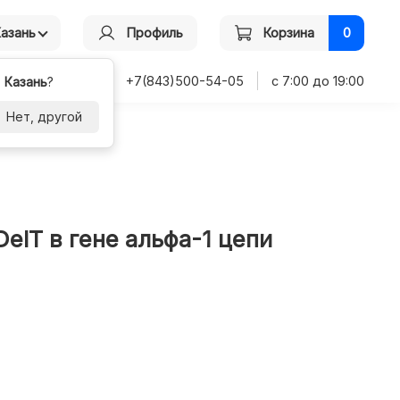
Казань
Профиль
Корзина
0
+7(843)500-54-05
с 7:00 до 19:00
-
Казань
?
Нет, другой
lT в гене альфа-1 цепи