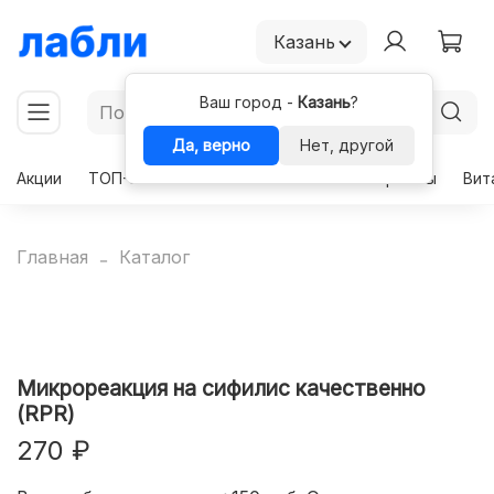
Казань
Ваш город -
Казань
?
Да, верно
Нет, другой
Акции
ТОП-50
Чекапы
Комплексы
Гормоны
Вит
Главная
Каталог
Микрореакция на сифилис качественно
(RPR)
270 ₽