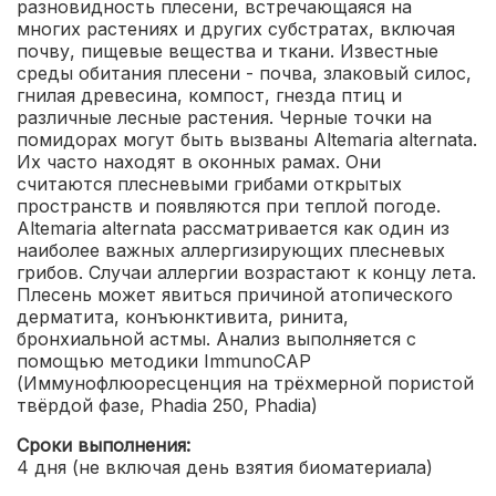
разновидность плесени, встречающаяся на
многих растениях и других субстратах, включая
почву, пищевые вещества и ткани. Известные
среды обитания плесени - почва, злаковый силос,
гнилая древесина, компост, гнезда птиц и
различные лесные растения. Черные точки на
помидорах могут быть вызваны Altemaria alternata.
Их часто находят в оконных рамах. Они
считаются плесневыми грибами открытых
пространств и появляются при теплой погоде.
Altemaria alternata рассматривается как один из
наиболее важных аллергизирующих плесневых
грибов. Случаи аллергии возрастают к концу лета.
Плесень может явиться причиной атопического
дерматита, конъюнктивита, ринита,
бронхиальной астмы.
Анализ выполняется с
помощью методики ImmunoCAP
(Иммунофлюоресценция на трёхмерной пористой
твёрдой фазе, Phadia 250, Phadia)
Сроки выполнения:
4 дня (не включая день взятия биоматериала)