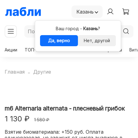
Казань
Ваш город -
Казань
?
Да, верно
Нет, другой
Акции
ТОП-50
Чекапы
Комплексы
Гормоны
Вит
Главная
Другие
m6 Alternaria alternata - плесневый грибок
1 130 ₽
1 580 ₽
Взятие биоматериала: +150 руб. Оплата
единоразовая, не зависит от числа анализов в