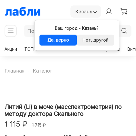
Казань
Ваш город -
Казань
?
Да, верно
Нет, другой
Акции
ТОП-50
Чекапы
Комплексы
Гормоны
Вит
Главная
Каталог
Литий (Li) в моче (масспектрометрия) по
методу доктора Скального
1 115 ₽
1 715 ₽