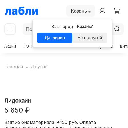
Казань
Ваш город -
Казань
?
Да, верно
Нет, другой
Акции
ТОП-50
Чекапы
Комплексы
Гормоны
Вит
Главная
Другие
Лидокаин
5 650 ₽
Взятие биоматериала: +150 руб. Оплата
единоразовая, не зависит от числа анализов в