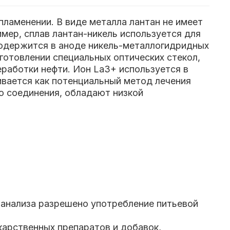
пламенении. В виде металла лантан не имеет
мер, сплав лантан-никель используется для
содержится в аноде никель-металлогидридных
зготовлении специальных оптических стекол,
еработки нефти. Ион La3+ используется в
ивается как потенциальный метод лечения
го соединения, обладают низкой
 анализа разрешено употребление питьевой
карственных препаратов и добавок,