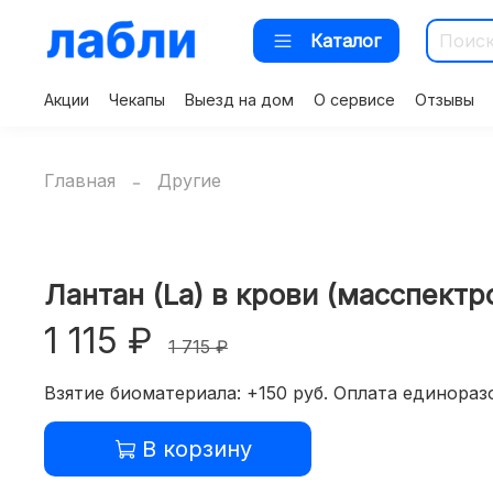
Каталог
Акции
Чекапы
Выезд на дом
О сервисе
Отзывы
Главная
Другие
Лантан (La) в крови (масспект
1 115 ₽
1 715 ₽
Взятие биоматериала: +150 руб. Оплата единоразо
В корзину