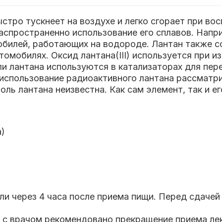
стро тускнеет на воздухе и легко сгорает при вос
спространенно использование его сплавов. Напри
обилей, работающих на водороде. Лантан также 
омобилях. Оксид лантана(III) используется при и
ли лантана используются в катализаторах для пер
 использование радиоактивного лантана рассматр
оль лантана неизвестна. Как сам элемент, так и е
а)
и через 4 часа после приема пищи. Перед сдачей
ю с врачом рекомендовано прекращение приема ле