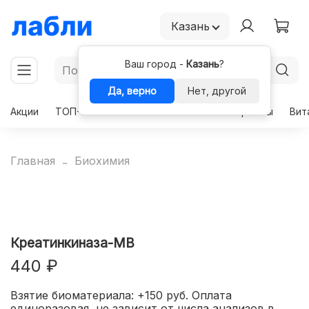
Казань
Ваш город -
Казань
?
Да, верно
Нет, другой
Акции
ТОП-50
Чекапы
Комплексы
Гормоны
Вит
Главная
Биохимия
Креатинкиназа-МВ
440 ₽
Взятие биоматериала: +150 руб. Оплата
единоразовая, не зависит от числа анализов в