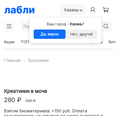
Казань
Ваш город -
Казань
?
Да, верно
Нет, другой
Акции
ТОП-50
Чекапы
Комплексы
Гормоны
Вит
Главная
Биохимия
Креатинин в моче
280 ₽
340 ₽
Взятие биоматериала: +150 руб. Оплата
единоразовая, не зависит от числа анализов в