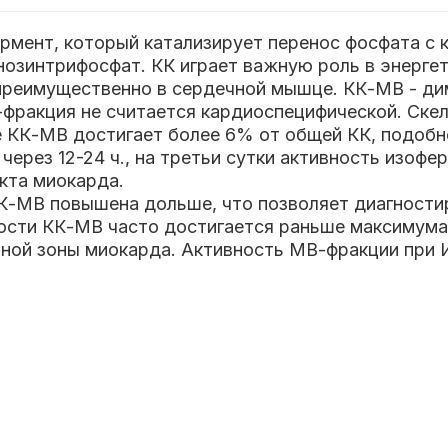
ермент, который катализирует перенос фосфата с
нозинтрифосфат. КК играет важную роль в энерге
преимущественно в сердечной мышце. КК-МВ - дим
МВ-фракция не считается кардиоспецифической. С
 КК-МВ достигает более 6% от общей КК, подобно
 через 12-24 ч., на третьи сутки активность изо
кта миокарда.
К-МВ повышена дольше, что позволяет диагности
ости КК-МВ часто достигается раньше максимума
нной зоны миокарда. Активность МВ-фракции при