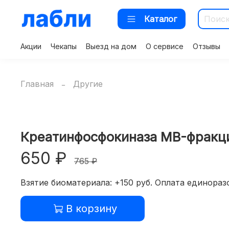
Каталог
Акции
Чекапы
Выезд на дом
О сервисе
Отзывы
Главная
Другие
Креатинфосфокиназа MB-фракц
650 ₽
765 ₽
Взятие биоматериала: +150 руб. Оплата единоразо
В корзину