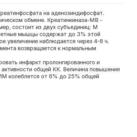
 креатинфосфата на аденозиндифосфат.
тическом обмене. Креатинкиназа-МВ -
ер, состоит из двух субъединиц: М
келетные мышцы содержат до 3% этой
е увеличение наблюдается через 4-8 ч.
фермента возвращается к нормальным
ровать инфаркт пролонгированного и
 активности общей КК. Величина повышения
 ИМ колеблется от 6% до 25% общей