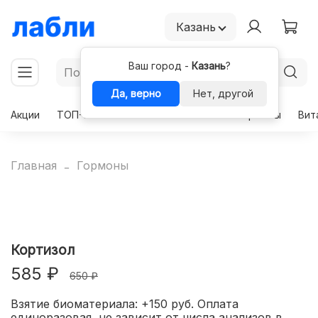
Казань
Ваш город -
Казань
?
Да, верно
Нет, другой
Акции
ТОП-50
Чекапы
Комплексы
Гормоны
Вит
Главная
Гормоны
Кортизол
585 ₽
650 ₽
Взятие биоматериала: +150 руб. Оплата
единоразовая, не зависит от числа анализов в