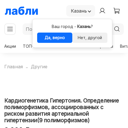
Казань
Ваш город -
Казань
?
Да, верно
Нет, другой
Акции
ТОП-50
Чекапы
Комплексы
Гормоны
Вит
Главная
Другие
Кардиогенетика Гипертония. Определение
полиморфизмов, ассоциированных с
риском развития артериальной
гипертензии(9 полиморфизмов)