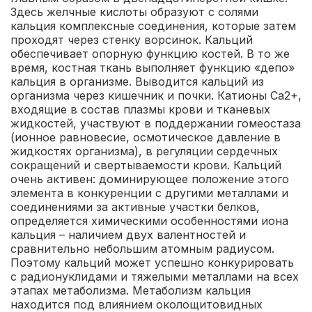
Здесь желчные кислоты образуют с солями
кальция комплексные соединения, которые затем
проходят через стенку ворсинок. Кальций
обеспечивает опорную функцию костей. В то же
время, костная ткань выполняет функцию «депо»
кальция в организме. Выводится кальций из
организма через кишечник и почки. Катионы Са2+,
входящие в состав плазмы крови и тканевых
жидкостей, участвуют в поддержании гомеостаза
(ионное равновесие, осмотическое давление в
жидкостях организма), в регуляции сердечных
сокращений и свертываемости крови. Кальций
очень активен: доминирующее положение этого
элемента в конкуренции с другими металлами и
соединениями за активные участки белков,
определяется химическими особенностями иона
кальция – наличием двух валентностей и
сравнительно небольшим атомным радиусом.
Поэтому кальций может успешно конкурировать
с радионуклидами и тяжелыми металлами на всех
этапах метаболизма. Метаболизм кальция
находится под влиянием околощитовидных