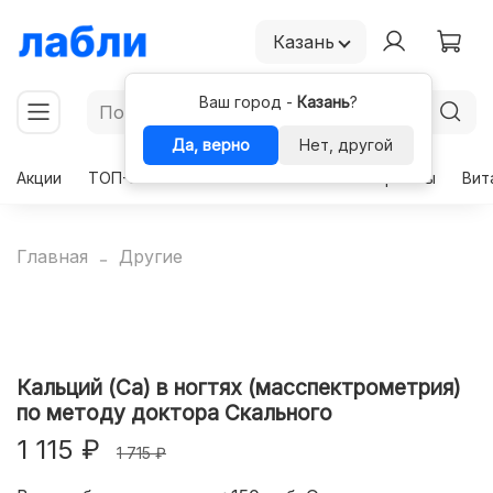
Казань
Ваш город -
Казань
?
Да, верно
Нет, другой
Акции
ТОП-50
Чекапы
Комплексы
Гормоны
Вит
Главная
Другие
Кальций (Ca) в ногтях (масспектрометрия)
по методу доктора Скального
1 115 ₽
1 715 ₽