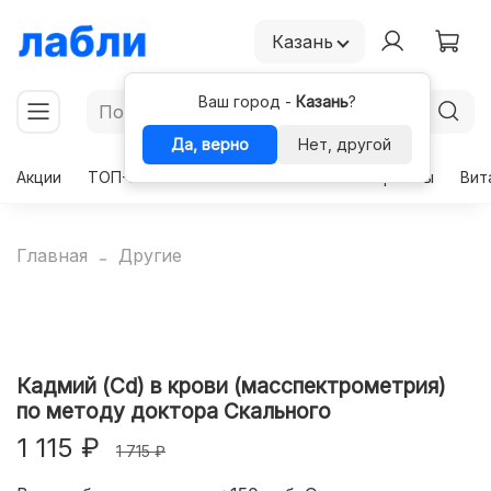
Казань
Ваш город -
Казань
?
Да, верно
Нет, другой
Акции
ТОП-50
Чекапы
Комплексы
Гормоны
Вит
Главная
Другие
Кадмий (Cd) в крови (масспектрометрия)
по методу доктора Скального
1 115 ₽
1 715 ₽