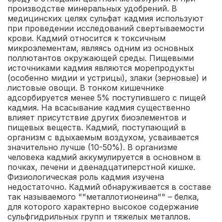
производстве минеральных удобрений. В
медицинских целях сульфат кадмия используют
при проведении исследований свертываемости
крови. Кадмий относится к токсичным
микроэлементам, являясь одним из основных
поллютантов окружающей среды. Пищевыми
источниками кадмия являются морепродукты
(особенно мидии и устрицы), злаки (зерновые) и
листовые овощи. В тонком кишечнике
адсорбируется менее 5% поступившего с пищей
кадмия. На всасывание кадмия существенно
влияет присутствие других биоэлементов и
пищевых веществ. Кадмий, поступающий в
организм с вдыхаемым воздухом, усваивается
значительно лучше (10-50%). В организме
человека кадмий аккумулируется в основном в
почках, печени и двенадцатиперстной кишке.
Физиологическая роль кадмия изучена
недостаточно. Кадмий обнаруживается в составе
так называемого ""металлотионеина"" – белка,
для которого характерно высокое содержание
сульфгидрильных групп и тяжелых металлов.