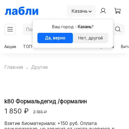
Казань
Ваш город -
Казань
?
Да, верно
Нет, другой
Акции
ТОП-50
Чекапы
Комплексы
Гормоны
Вит
Главная
Другие
k80 Формальдегид /формалин
1 850 ₽
2 185 ₽
Взятие биоматериала: +150 руб. Оплата
единоразовая, не зависит от числа анализов в