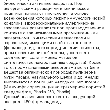
биологически активные вещества. Под
аллергическими реакциями в клинической
практике понимают проявления, в основе
возникновения которых лежит иммунологический
конфликт.
Профессиональные аллергические
заболевания развиваются при производственном
контакте с так называемыми промышленными
аллергенами - химическими веществами и
аэрозолями, имеющими свойства гаптенов
(формальдегид, эпихлоргидрин, диизоцианаты,
ароматические нитробензолы, урсол и его
соединения, соли тяжелых металлов,
синтетические лекарственные средства). Кроме
того, промышленными аллергенами могут быть
вещества органической природы: пыль зерна,
муки, табака, натурального шелка и др.
Анализ
выполняется с помощью методики ImmunoCAP
(Иммунофлюоресценция на трёхмерной пористой
твёрдой фазе, Phadia 250, Phadia)
Данный анализ включает тест на следующий
аллерген: k80 формальдегид.