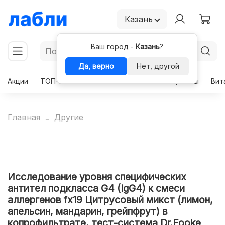
Казань
Ваш город -
Казань
?
Да, верно
Нет, другой
Акции
ТОП-50
Чекапы
Комплексы
Гормоны
Вит
Главная
Другие
Исследование уровня специфических
антител подкласса G4 (IgG4) к смеси
аллергенов fx19 Цитрусовый микст (лимон,
апельсин, мандарин, грейпфрут) в
копрофильтрате, тест-система Dr.Fooke