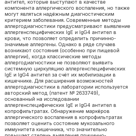
антител, которые выступают в качестве
компонента аллергического воспаления, но также
могут являться надёжным диагностическим
критерием заболевания. Современные методы
аллергодиагностики предусматривают выявление
аллергенспецифических IgЕ и IgG4 антител в
крови, что позволяет определить причинно-
значимые аллергены. Однако в ряде случаев
возникают состояния (особенно при пищевой
аллергии), когда классические методы
аллергодиагностики не позволяют выявить
системную циркуляцию аллергенспецифических
IgE и IgG4 антител за счёт их мобилизации в
кишечнике. Для расширения возможностей
аллергодиагностики в лаборатории используется
авторский метод (патент № 2633749),
основанный на исследовании
аллергенспецифических IgE и IgG4 антител в
копрофильтратах. Обнаружение маркёров
аллергического воспаления в копрофильтратах
позволяет оценить состояние мукозального
иммунитета кишечника, что значительно
повышает степень выявления причинно-