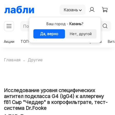
Казань
Ваш город -
Казань
?
Да, верно
Нет, другой
Акции
ТОП-50
Чекапы
Комплексы
Гормоны
Вит
Главная
Другие
Исследование уровня специфических
антител подкласса G4 (IgG4) к аллергену
f81 Сыр "Чеддер" в копрофильтрате, тест-
система Dr.Fooke