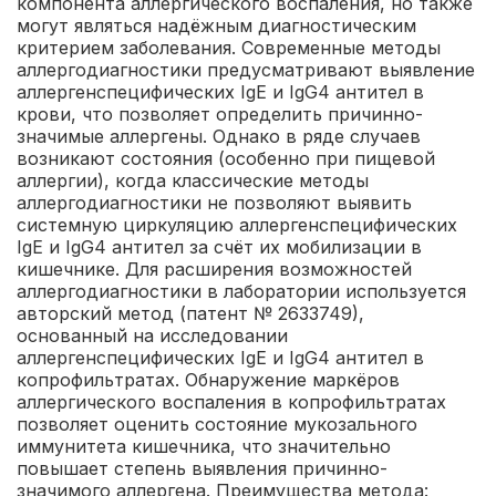
компонента аллергического воспаления, но также
могут являться надёжным диагностическим
критерием заболевания. Современные методы
аллергодиагностики предусматривают выявление
аллергенспецифических IgЕ и IgG4 антител в
крови, что позволяет определить причинно-
значимые аллергены. Однако в ряде случаев
возникают состояния (особенно при пищевой
аллергии), когда классические методы
аллергодиагностики не позволяют выявить
системную циркуляцию аллергенспецифических
IgE и IgG4 антител за счёт их мобилизации в
кишечнике. Для расширения возможностей
аллергодиагностики в лаборатории используется
авторский метод (патент № 2633749),
основанный на исследовании
аллергенспецифических IgE и IgG4 антител в
копрофильтратах. Обнаружение маркёров
аллергического воспаления в копрофильтратах
позволяет оценить состояние мукозального
иммунитета кишечника, что значительно
повышает степень выявления причинно-
значимого аллергена.
Преимущества метода: