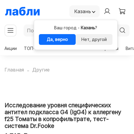
Казань
Ваш город -
Казань
?
Да, верно
Нет, другой
Акции
ТОП-50
Чекапы
Комплексы
Гормоны
Вит
Главная
Другие
Исследование уровня специфических
антител подкласса G4 (IgG4) к аллергену
f25 Томаты в копрофильтрате, тест-
система Dr.Fooke