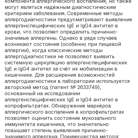
компонента аллергического воспаления, но также
могут являться надёжным диагностическим
критерием заболевания. Современные методы
аллергодиагностики предусматривают выявление
аллергенспецифических IgЕ и IgG4 антител в
крови, что позволяет определить причинно-
значимые аллергены. Однако в ряде случаев
возникают состояния (особенно при пищевой
аллергии), когда классические методы
аллергодиагностики не позволяют выявить
системную циркуляцию аллергенспецифических
IgE и IgG4 антител за счёт их мобилизации в
кишечнике. Для расширения возможностей
аллергодиагностики в лаборатории используется
авторский метод (патент № 2633749),
основанный на исследовании
аллергенспецифических IgE и IgG4 антител в
копрофильтратах. Обнаружение маркёров
аллергического воспаления в копрофильтратах
позволяет оценить состояние мукозального
иммунитета кишечника, что значительно
повышает степень выявления причинно-
значимого аллергена.
Преимущества метода: