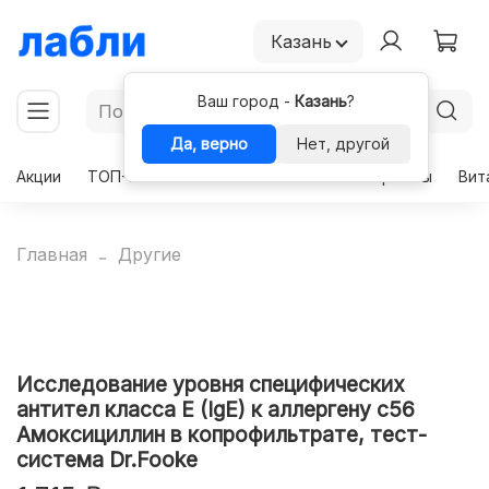
Казань
Ваш город -
Казань
?
Да, верно
Нет, другой
Акции
ТОП-50
Чекапы
Комплексы
Гормоны
Вит
Главная
Другие
Исследование уровня специфических
антител класса E (IgE) к аллергену с56
Амоксициллин в копрофильтрате, тест-
система Dr.Fooke