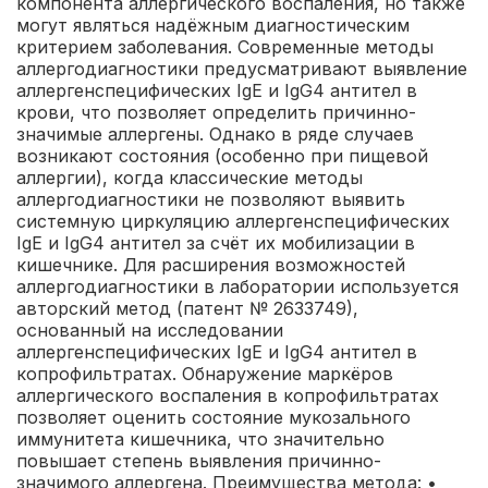
компонента аллергического воспаления, но также
могут являться надёжным диагностическим
критерием заболевания. Современные методы
аллергодиагностики предусматривают выявление
аллергенспецифических IgЕ и IgG4 антител в
крови, что позволяет определить причинно-
значимые аллергены. Однако в ряде случаев
возникают состояния (особенно при пищевой
аллергии), когда классические методы
аллергодиагностики не позволяют выявить
системную циркуляцию аллергенспецифических
IgE и IgG4 антител за счёт их мобилизации в
кишечнике. Для расширения возможностей
аллергодиагностики в лаборатории используется
авторский метод (патент № 2633749),
основанный на исследовании
аллергенспецифических IgE и IgG4 антител в
копрофильтратах. Обнаружение маркёров
аллергического воспаления в копрофильтратах
позволяет оценить состояние мукозального
иммунитета кишечника, что значительно
повышает степень выявления причинно-
значимого аллергена.
Преимущества метода:
•