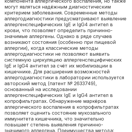
компонента аллергического воспаления, но также
могут являться надёжным диагностическим
критерием заболевания. Современные методы
аллергодиагностики предусматривают выявление
аллергенспецифических IgЕ и IgG4 антител в
крови, что позволяет определить причинно-
значимые аллергены. Однако в ряде случаев
возникают состояния (особенно при пищевой
аллергии), когда классические методы
аллергодиагностики не позволяют выявить
системную циркуляцию аллергенспецифических
IgE и IgG4 антител за счёт их мобилизации в
кишечнике. Для расширения возможностей
аллергодиагностики в лаборатории используется
авторский метод (патент № 2633749),
основанный на исследовании
аллергенспецифических IgE и IgG4 антител в
копрофильтратах. Обнаружение маркёров
аллергического воспаления в копрофильтратах
позволяет оценить состояние мукозального
иммунитета кишечника, что значительно
повышает степень выявления причинно-
значимого аллергена.
Преимущества метода: