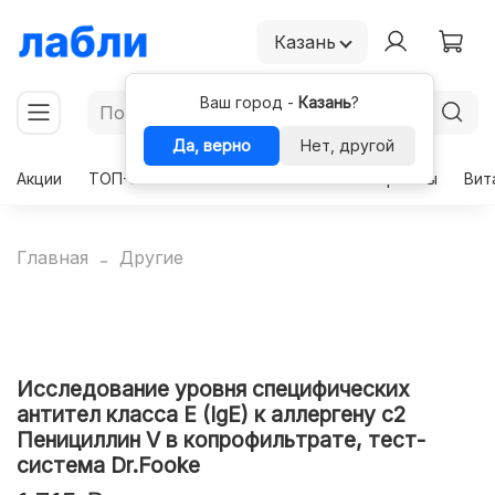
Казань
Ваш город -
Казань
?
Да, верно
Нет, другой
Акции
ТОП-50
Чекапы
Комплексы
Гормоны
Вит
Главная
Другие
Исследование уровня специфических
антител класса E (IgE) к аллергену с2
Пенициллин V в копрофильтрате, тест-
система Dr.Fooke