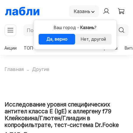
Казань
Ваш город -
Казань
?
Да, верно
Нет, другой
Акции
ТОП-50
Чекапы
Комплексы
Гормоны
Вит
Главная
Другие
Исследование уровня специфических
антител класса E (IgE) к аллергену f79
Клейковина/Глютен/Глиадин в
копрофильтрате, тест-система Dr.Fooke