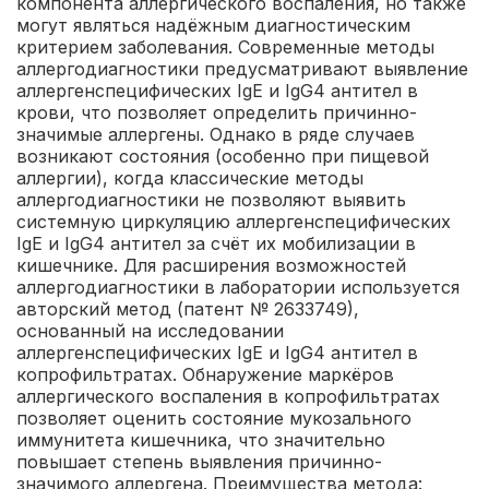
компонента аллергического воспаления, но также
могут являться надёжным диагностическим
критерием заболевания. Современные методы
аллергодиагностики предусматривают выявление
аллергенспецифических IgЕ и IgG4 антител в
крови, что позволяет определить причинно-
значимые аллергены. Однако в ряде случаев
возникают состояния (особенно при пищевой
аллергии), когда классические методы
аллергодиагностики не позволяют выявить
системную циркуляцию аллергенспецифических
IgE и IgG4 антител за счёт их мобилизации в
кишечнике. Для расширения возможностей
аллергодиагностики в лаборатории используется
авторский метод (патент № 2633749),
основанный на исследовании
аллергенспецифических IgE и IgG4 антител в
копрофильтратах. Обнаружение маркёров
аллергического воспаления в копрофильтратах
позволяет оценить состояние мукозального
иммунитета кишечника, что значительно
повышает степень выявления причинно-
значимого аллергена.
Преимущества метода: