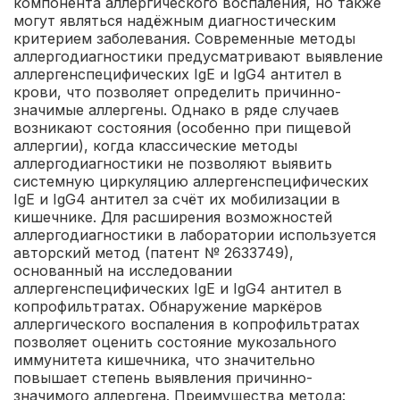
компонента аллергического воспаления, но также
могут являться надёжным диагностическим
критерием заболевания. Современные методы
аллергодиагностики предусматривают выявление
аллергенспецифических IgЕ и IgG4 антител в
крови, что позволяет определить причинно-
значимые аллергены. Однако в ряде случаев
возникают состояния (особенно при пищевой
аллергии), когда классические методы
аллергодиагностики не позволяют выявить
системную циркуляцию аллергенспецифических
IgE и IgG4 антител за счёт их мобилизации в
кишечнике. Для расширения возможностей
аллергодиагностики в лаборатории используется
авторский метод (патент № 2633749),
основанный на исследовании
аллергенспецифических IgE и IgG4 антител в
копрофильтратах. Обнаружение маркёров
аллергического воспаления в копрофильтратах
позволяет оценить состояние мукозального
иммунитета кишечника, что значительно
повышает степень выявления причинно-
значимого аллергена.
Преимущества метода: