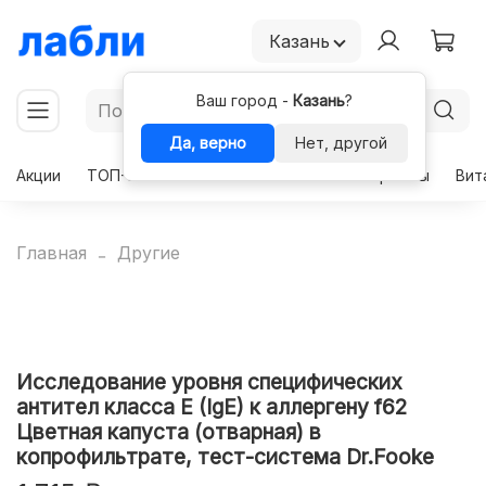
Казань
Ваш город -
Казань
?
Да, верно
Нет, другой
Акции
ТОП-50
Чекапы
Комплексы
Гормоны
Вит
Главная
Другие
Исследование уровня специфических
антител класса E (IgE) к аллергену f62
Цветная капуста (отварная) в
копрофильтрате, тест-система Dr.Fooke