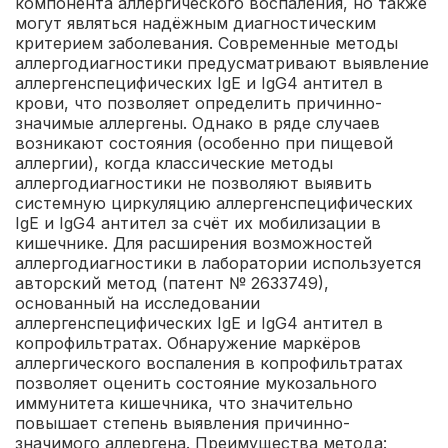
компонента аллергического воспаления, но также
могут являться надёжным диагностическим
критерием заболевания. Современные методы
аллергодиагностики предусматривают выявление
аллергенспецифических IgЕ и IgG4 антител в
крови, что позволяет определить причинно-
значимые аллергены. Однако в ряде случаев
возникают состояния (особенно при пищевой
аллергии), когда классические методы
аллергодиагностики не позволяют выявить
системную циркуляцию аллергенспецифических
IgE и IgG4 антител за счёт их мобилизации в
кишечнике. Для расширения возможностей
аллергодиагностики в лаборатории используется
авторский метод (патент № 2633749),
основанный на исследовании
аллергенспецифических IgE и IgG4 антител в
копрофильтратах. Обнаружение маркёров
аллергического воспаления в копрофильтратах
позволяет оценить состояние мукозального
иммунитета кишечника, что значительно
повышает степень выявления причинно-
значимого аллергена.
Преимущества метода: