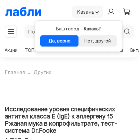
Казань
Ваш город -
Казань
?
Да, верно
Нет, другой
Акции
ТОП-50
Чекапы
Комплексы
Гормоны
Вит
Главная
Другие
Исследование уровня специфических
антител класса E (IgE) к аллергену f5
Ржаная мука в копрофильтрате, тест-
система Dr.Fooke