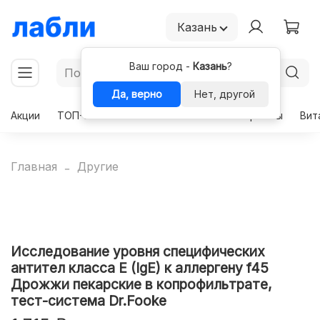
Казань
Ваш город -
Казань
?
Да, верно
Нет, другой
Акции
ТОП-50
Чекапы
Комплексы
Гормоны
Вит
Главная
Другие
Исследование уровня специфических
антител класса E (IgE) к аллергену f45
Дрожжи пекарские в копрофильтрате,
тест-система Dr.Fooke