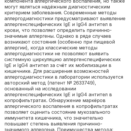
компонента аллергического воспаления, но также
могут являться надёжным диагностическим
критерием заболевания. Современные методы
аллергодиагностики предусматривают выявление
аллергенспецифических IgЕ и IgG4 антител в
крови, что позволяет определить причинно-
значимые аллергены. Однако в ряде случаев
возникают состояния (особенно при пищевой
аллергии), когда классические методы
аллергодиагностики не позволяют выявить
системную циркуляцию аллергенспецифических
IgE и IgG4 антител за счёт их мобилизации в
кишечнике. Для расширения возможностей
аллергодиагностики в лаборатории используется
авторский метод (патент № 2633749),
основанный на исследовании
аллергенспецифических IgE и IgG4 антител в
копрофильтратах. Обнаружение маркёров
аллергического воспаления в копрофильтратах
позволяет оценить состояние мукозального
иммунитета кишечника, что значительно
повышает степень выявления причинно-
значимого аллергена.
Преимущества метода: