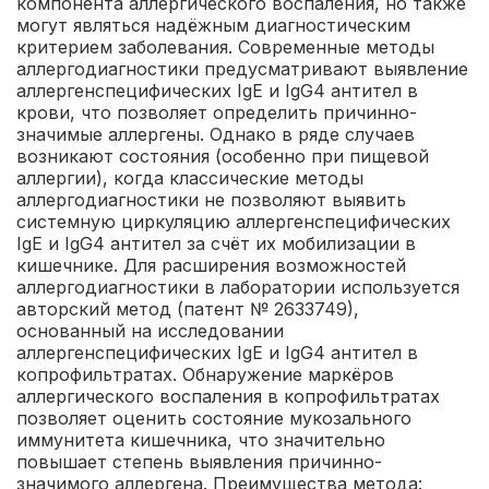
компонента аллергического воспаления, но также
могут являться надёжным диагностическим
критерием заболевания. Современные методы
аллергодиагностики предусматривают выявление
аллергенспецифических IgЕ и IgG4 антител в
крови, что позволяет определить причинно-
значимые аллергены. Однако в ряде случаев
возникают состояния (особенно при пищевой
аллергии), когда классические методы
аллергодиагностики не позволяют выявить
системную циркуляцию аллергенспецифических
IgE и IgG4 антител за счёт их мобилизации в
кишечнике. Для расширения возможностей
аллергодиагностики в лаборатории используется
авторский метод (патент № 2633749),
основанный на исследовании
аллергенспецифических IgE и IgG4 антител в
копрофильтратах. Обнаружение маркёров
аллергического воспаления в копрофильтратах
позволяет оценить состояние мукозального
иммунитета кишечника, что значительно
повышает степень выявления причинно-
значимого аллергена.
Преимущества метода: