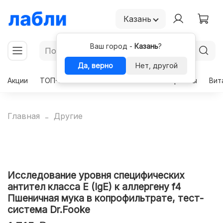
Казань
Ваш город -
Казань
?
Да, верно
Нет, другой
Акции
ТОП-50
Чекапы
Комплексы
Гормоны
Вит
Главная
Другие
Исследование уровня специфических
антител класса E (IgE) к аллергену f4
Пшеничная мука в копрофильтрате, тест-
система Dr.Fooke