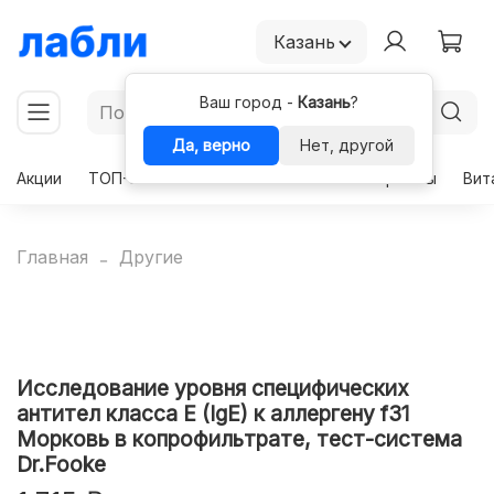
Казань
Ваш город -
Казань
?
Да, верно
Нет, другой
Акции
ТОП-50
Чекапы
Комплексы
Гормоны
Вит
Главная
Другие
Исследование уровня специфических
антител класса E (IgE) к аллергену f31
Морковь в копрофильтрате, тест-система
Dr.Fooke