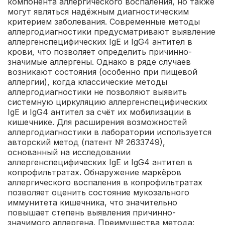
компонента аллергического воспаления, но также
могут являться надёжным диагностическим
критерием заболевания. Современные методы
аллергодиагностики предусматривают выявление
аллергенспецифических IgЕ и IgG4 антител в
крови, что позволяет определить причинно-
значимые аллергены. Однако в ряде случаев
возникают состояния (особенно при пищевой
аллергии), когда классические методы
аллергодиагностики не позволяют выявить
системную циркуляцию аллергенспецифических
IgE и IgG4 антител за счёт их мобилизации в
кишечнике. Для расширения возможностей
аллергодиагностики в лаборатории используется
авторский метод (патент № 2633749),
основанный на исследовании
аллергенспецифических IgE и IgG4 антител в
копрофильтратах. Обнаружение маркёров
аллергического воспаления в копрофильтратах
позволяет оценить состояние мукозального
иммунитета кишечника, что значительно
повышает степень выявления причинно-
значимого аллергена.
Преимущества метода: