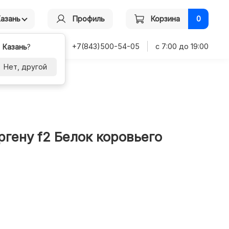
Казань
Профиль
Корзина
0
+7(843)500-54-05
с 7:00 до 19:00
-
Казань
?
Нет, другой
ргену f2 Белок коровьего