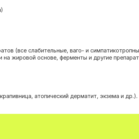
а)
тов (все слабительные, ваго- и симпатикотропные
и на жировой основе, ферменты и другие препара
крапивница, атопический дерматит, экзема и др.).