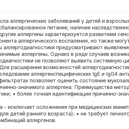
сла аллергических заболеваний у детей и взрослы
сбалансированное питание, наличие наследственн
другие аллергены характеризуется развитием сен
онента аллергического воспаления, но также мог
 аллергодиагностики предусматривают выявление 
начимые аллергены. Однако в ряде случаев возни
годиагностики не позволяют выявить системную ци
. Для расширения возможностей аллергодиагности
следовании аллергенспецифических IgE и IgG4 ан
фильтратах позволяет оценить состояние мукозал
ичинно-значимого аллергена.
Преимущества метод
тики;
• более точная идентификация причинно-зна
а - исключает осложнения при медицинских манипу
для детей раннего возраста);
• не требует личног
омбинаций аллергенов.