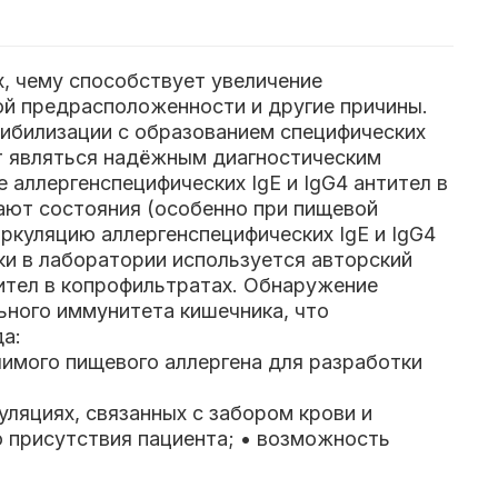
х, чему способствует увеличение
ой предрасположенности и другие причины.
сибилизации с образованием специфических
ут являться надёжным диагностическим
аллергенспецифических IgЕ и IgG4 антител в
кают состояния (особенно при пищевой
ркуляцию аллергенспецифических IgE и IgG4
ки в лаборатории используется авторский
тител в копрофильтратах. Обнаружение
ьного иммунитета кишечника, что
а:
чимого пищевого аллергена для разработки
ляциях, связанных с забором крови и
о присутствия пациента;
• возможность