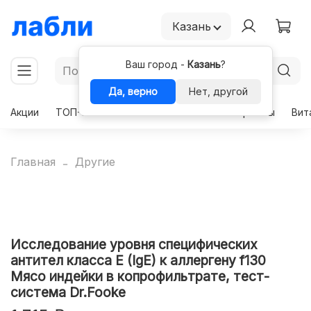
Казань
Ваш город -
Казань
?
Да, верно
Нет, другой
Акции
ТОП-50
Чекапы
Комплексы
Гормоны
Вит
Главная
Другие
Исследование уровня специфических
антител класса E (IgE) к аллергену f130
Мясо индейки в копрофильтрате, тест-
система Dr.Fooke