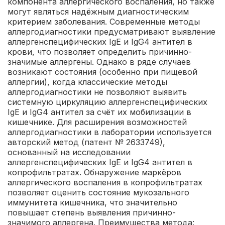
компонента аллергического воспаления, но также
могут являться надёжным диагностическим
критерием заболевания. Современные методы
аллергодиагностики предусматривают выявление
аллергенспецифических IgЕ и IgG4 антител в
крови, что позволяет определить причинно-
значимые аллергены. Однако в ряде случаев
возникают состояния (особенно при пищевой
аллергии), когда классические методы
аллергодиагностики не позволяют выявить
системную циркуляцию аллергенспецифических
IgE и IgG4 антител за счёт их мобилизации в
кишечнике. Для расширения возможностей
аллергодиагностики в лаборатории используется
авторский метод (патент № 2633749),
основанный на исследовании
аллергенспецифических IgE и IgG4 антител в
копрофильтратах. Обнаружение маркёров
аллергического воспаления в копрофильтратах
позволяет оценить состояние мукозального
иммунитета кишечника, что значительно
повышает степень выявления причинно-
значимого аллергена.
Преимущества метода: