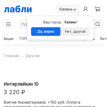
Казань
Ваш город -
Казань
?
Да, верно
Нет, другой
Акции
ТОП-50
Чекапы
Комплексы
Гормоны
Вит
Главная
Другие
Интерлейкин 10
3 220 ₽
Взятие биоматериала: +150 руб. Оплата
единоразовая, не зависит от числа анализов в