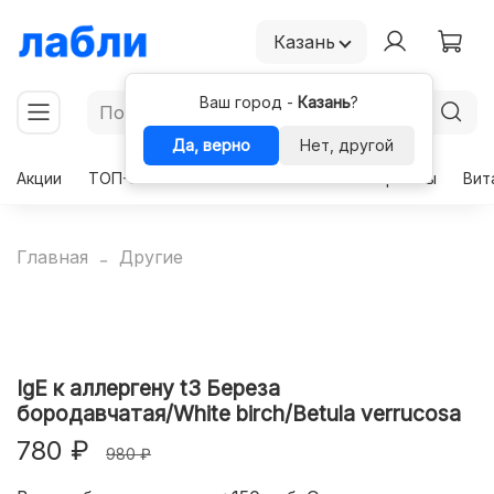
Казань
Ваш город -
Казань
?
Да, верно
Нет, другой
Акции
ТОП-50
Чекапы
Комплексы
Гормоны
Вит
Главная
Другие
IgE к аллергену t3 Береза
бородавчатая/White birch/Betula verrucosa
780 ₽
980 ₽