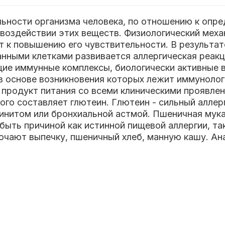
льности организма человека, по отношению к опр
воздействии этих веществ. Физиологический меха
ит к повышению его чувствительности. В результа
анными клетками развивается аллергическая реакц
щие иммунные комплексы, биологически активные 
в основе возникновения которых лежит иммунолог
 продукт питания со всеми клиническими проявле
ого составляет глютеин. Глютеин - сильный аллерг
ринитом или бронхиальной астмой. Пшеничная мука
 быть причиной как истинной пищевой аллергии, та
лючают выпечку, пшеничный хлеб, манную кашу. А