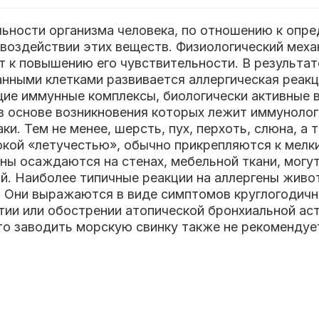
льности организма человека, по отношению к опр
воздействии этих веществ. Физиологический меха
ит к повышению его чувствительности. В результа
анными клетками развивается аллергическая реакц
щие иммунные комплексы, биологически активные 
 в основе возникновения которых лежит иммуноло
ки. Тем не менее, шерсть, пух, перхоть, слюна, а
кой «летучестью», обычно прикрепляются к мелки
ны осаждаются на стенах, мебельной ткани, могут
й. Наиболее типичные реакции на аллергены живот
. Они выражаются в виде симптомов круглогодичн
тии или обострении атопической бронхиальной аст
., то заводить морскую свинку также не рекоменд