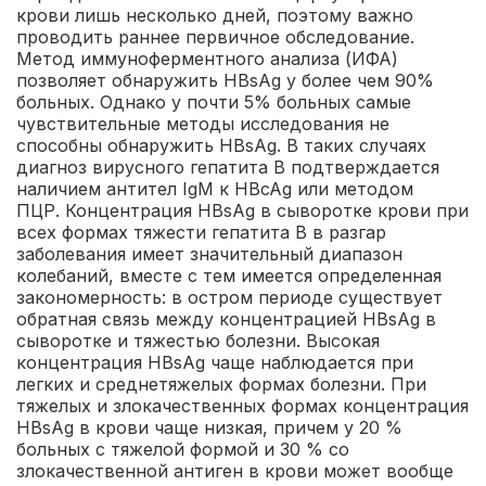
крови лишь несколько дней, поэтому важно
проводить раннее первичное обследование.
Метод иммуноферментного анализа (ИФА)
позволяет обнаружить HBsAg у более чем 90%
больных. Однако у почти 5% больных самые
чувствительные методы исследования не
способны обнаружить HBsAg. В таких случаях
диагноз вирусного гепатита В подтверждается
наличием антител IgM к HBcAg или методом
ПЦР. Концентрация HBsAg в сыворотке крови при
всех формах тяжести гепатита В в разгар
заболевания имеет значительный диапазон
колебаний, вместе с тем имеется определенная
закономерность: в остром периоде существует
обратная связь между концентрацией HBsAg в
сыворотке и тяжестью болезни. Высокая
концентрация HBsAg чаще наблюдается при
легких и среднетяжелых формах болезни. При
тяжелых и злокачественных формах концентрация
HBsAg в крови чаще низкая, причем у 20 %
больных с тяжелой формой и 30 % со
злокачественной антиген в крови может вообще