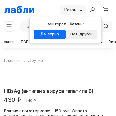
Казань
Ваш город -
Казань
?
Да, верно
Нет, другой
Акции
ТОП-50
Чекапы
Комплексы
Гормоны
Вит
Главная
Другие
HВsAg (антиген s вируса гепатита В)
430 ₽
540 ₽
Взятие биоматериала: +150 руб. Оплата
единоразовая, не зависит от числа анализов в