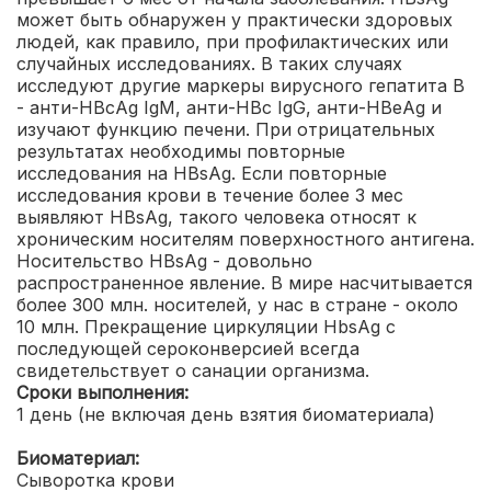
может быть обнаружен у практически здоровых
людей, как правило, при профилактических или
случайных исследованиях. В таких случаях
исследуют другие маркеры вирусного гепатита В
- анти-HBсAg IgM, анти-HBс IgG, анти-HBеAg и
изучают функцию печени. При отрицательных
результатах необходимы повторные
исследования на HBsAg. Если повторные
исследования крови в течение более 3 мес
выявляют HBsAg, такого человека относят к
хроническим носителям поверхностного антигена.
Носительство HBsAg - довольно
распространенное явление. В мире насчитывается
более 300 млн. носителей, у нас в стране - около
10 млн. Прекращение циркуляции HbsAg с
последующей сероконверсией всегда
свидетельствует о санации организма.
Сроки выполнения:
1 день (не включая день взятия биоматериала)
Биоматериал:
Сыворотка крови