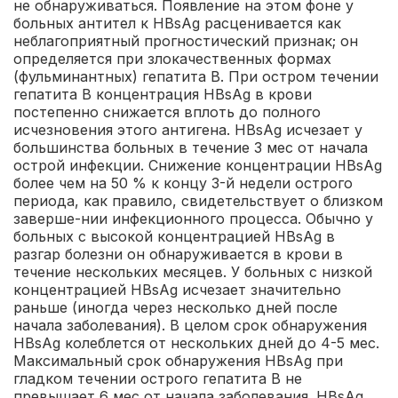
не обнаруживаться. Появление на этом фоне у
больных антител к HBsAg расценивается как
неблагоприятный прогностический признак; он
определяется при злокачественных формах
(фульминантных) гепатита В. При остром течении
гепатита В концентрация HBsAg в крови
постепенно снижается вплоть до полного
исчезновения этого антигена. HBsAg исчезает у
большинства больных в течение 3 мес от начала
острой инфекции. Снижение концентрации HBsAg
более чем на 50 % к концу 3-й недели острого
периода, как правило, свидетельствует о близком
заверше-нии инфекционного процесса. Обычно у
больных с высокой концентрацией HBsAg в
разгар болезни он обнаруживается в крови в
течение нескольких месяцев. У больных с низкой
концентрацией HBsAg исчезает значительно
раньше (иногда через несколько дней после
начала заболевания). В целом срок обнаружения
HBsAg колеблется от нескольких дней до 4-5 мес.
Максимальный срок обнаружения HBsAg при
гладком течении острого гепатита В не
превышает 6 мес от начала заболевания. HBsAg