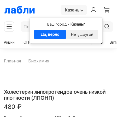
Казань
Ваш город -
Казань
?
Да, верно
Нет, другой
Акции
ТОП-50
Чекапы
Комплексы
Гормоны
Вит
Главная
Биохимия
Холестерин липопротеидов очень низкой
плотности (ЛПОНП)
480 ₽