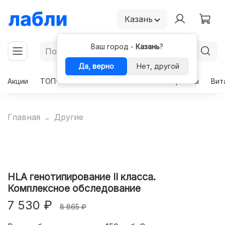
Казань
Ваш город -
Казань
?
Да, верно
Нет, другой
Акции
ТОП-50
Чекапы
Комплексы
Гормоны
Вит
Главная
Другие
HLA генотипирование II класса.
Комплексное обследование
7 530 ₽
8 865 ₽