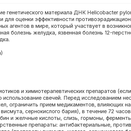
 генетического материала ДНК Helicobacter pylor
и для оценки эффективности противоэрадикационной
ых агентов в мире, который участвует в возникн
ная болезнь желудка, язвенная болезнь 12-перстной
дка.
а)
иотиков и химиотерапевтических препаратов (если
о использование свечей. Перед исследованием н
сел, ограничить прием медикаментов, влияющих н
, висмута, сернокислого бария), в течение 72 час
убин и желчные кислоты, слизь, гормоны, фермент
рственные препараты: антибактериальные, против