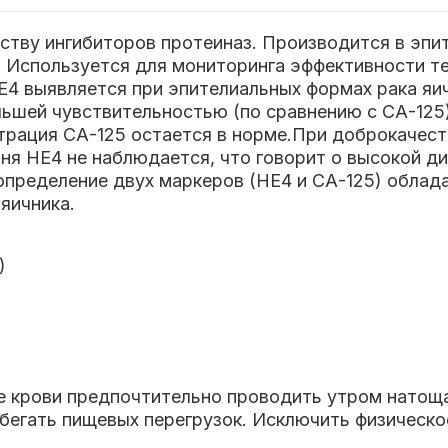
тву ингибиторов протеиназ. Производится в эпит
 Используется для мониторинга эффективности тер
4 выявляется при эпителиальных формах рака яич
льшей чувствительностью (по сравнению с СА-125)
нтрация СА-125 остается в норме.При доброкачест
ня НЕ4 не наблюдается, что говорит о высокой д
 определение двух маркеров (НЕ4 и СА-125) обла
яичника.
)
е крови предпочтительно проводить утром натощак
збегать пищевых перегрузок. Исключить физическ