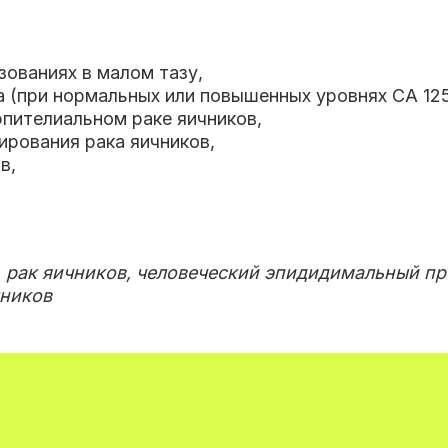
зованиях в малом тазу
,
а (при нормальных или повышенных уровнях СА 12
эпителиальном раке яичников
,
ирования рака яичников
,
ов
,
4, рак яичников, человеческий эпидидимальный п
чников