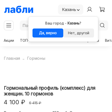
Казань
Ваш город -
Казань
?
Да, верно
Нет, другой
Акции
ТОП-50
Чекапы
Комплексы
Гормоны
Вит
Главная
Гормоны
Гормональный профиль (комплекс) для
женщин. 10 гормонов
4 100 ₽
6 415 ₽