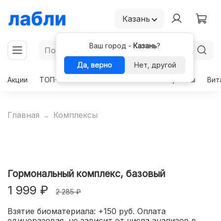
Казань
Ваш город -
Казань
?
Да, верно
Нет, другой
Акции
ТОП-50
Чекапы
Комплексы
Гормоны
Вит
Главная
Комплексы
Гормональный комплекс, базовый
1 999 ₽
2 285 ₽
Взятие биоматериала: +150 руб. Оплата
единоразовая, не зависит от числа анализов в