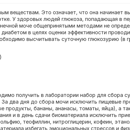
ым веществам. Это означает, что она начинает в
отке. У здоровых людей глюкоза, попадающая в п
конечной моче общепринятыми методами не опреде
 диабетом в целях оценки эффективности проводим
еобходимо высчитывать суточную глюкозурию (в г
)
имо получить в лаборатории набор для сбора су
ю! За два дня до сбора мочи исключить пищевые 
е продукты, бананы, ананасы, томаты, яйца), а 
вания и в день сдачи биоматериала исключить при
льфию, теофиллин, нитроглицерин, кофеин, этано
материала избегать эмоциональных стрессов и физ