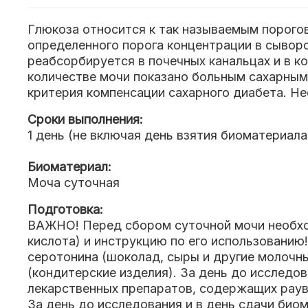
Глюкоза относится к так называемым порогов
определенного порога концентрации в сывор
реабсорбируется в почечных канальцах и в 
количестве мочи показано больным сахарным
критерия компенсации сахарного диабета. Н
Сроки выполнения:
1 день (не включая день взятия биоматериала
Биоматериал:
Моча суточная
Подготовка:
ВАЖНО! Перед сбором суточной мочи необход
кислота) и инструкцию по его использовани
серотонина (шоколад, сыры и другие молочны
(кондитерские изделия). За день до исследо
лекарственных препаратов, содержащих рауво
За день до исследования и в день сдачи био