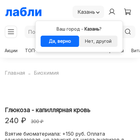
Казань
Ваш город -
Казань
?
Да, верно
Нет, другой
Акции
ТОП-50
Чекапы
Комплексы
Гормоны
Вит
Главная
Биохимия
Глюкоза - капиллярная кровь
240 ₽
300 ₽
Взятие биоматериала: +150 руб. Оплата
единоразовая, не зависит от числа анализов в