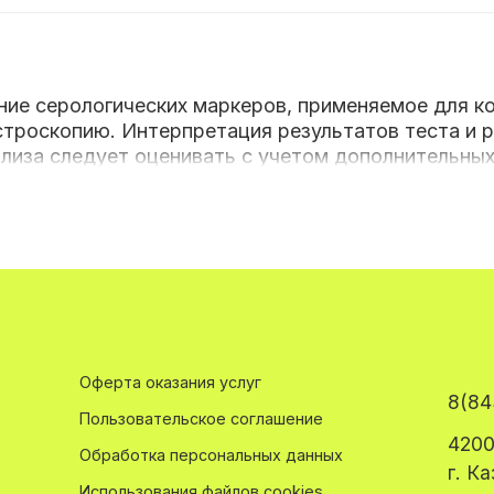
ние серологических маркеров, применяемое для к
астроскопию. Интерпретация результатов теста и 
анализа следует оценивать с учетом дополнительны
ых исследований приводится наиболее вероятная 
функциональном состоянии слизистой оболочки ж
ая серология».
тношений четырех ключевых биомаркеров, регули
Оферта оказания услуг
8(84
енно).
Пользовательское соглашение
4200
Обработка персональных данных
г. К
стических профилей анализа:
Использования файлов cookies