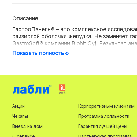
Описание
ГастроПанель® – это комплексное исследова
слизистой оболочки желудка. Не заменяет г
GastroSoft® компании Biohit Oyj. Результат 
отчете по результатам комплекса проведенн
Показать полностью
расчетные риски и рекомендации.
Методика дает информацию о структурном и 
«серологическая биопсия» или «функциональн
ГастроПанель® основана на оценке взаимоо
• пепсиноген I,
• пеписноген II,
• гастрин-17
Акции
Корпоративным клиентам
• антитела IgG к Helicobacter pylori (количеств
Чекапы
Программа лояльности
Выезд на дом
Гарантия лучшей цены
В анализе ГастроПанель® выделяют 8 диагно
О сервисе
Партнерская программа