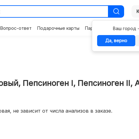
Вопрос-ответ
Подарочные карты
Партнерам
Контакты
Ваш город 
Да, верно
вый, Пепсиноген I, Пепсиноген II, 
вая, не зависит от числа анализов в заказе.