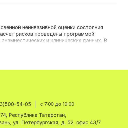
освенной неинвазивной оценки состояния
расчет рисков проведены программой
х анамнестических и клинических данных. В
интерпретация полученных результатов,
елудка и может быть представлена как
рующих нормальную физиологию желудка:
3)500-54-05
с 7:00 до 19:00
74, Республика Татарстан,
азань, ул. Петербургская, д. 52, офис 43/7