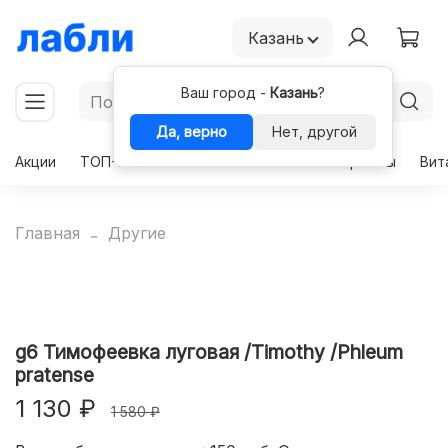
Казань
Ваш город -
Казань
?
Да, верно
Нет, другой
Акции
ТОП-50
Чекапы
Комплексы
Гормоны
Вит
Главная
Другие
g6 Тимофеевка луговая /Timothy /Phleum
pratense
1 130 ₽
1 580 ₽