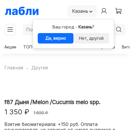
Казань
Ваш город -
Казань
?
Да, верно
Нет, другой
Акции
ТОП-50
Чекапы
Комплексы
Гормоны
Вит
Главная
Другие
f87 Дыня /Melon /Cucumis melo spp.
1 350 ₽
1 690 ₽
Взятие биоматериала: +150 руб. Оплата
единоразовая, не зависит от числа анализов в