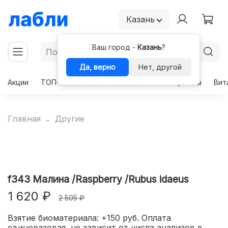
Казань
Ваш город -
Казань
?
Да, верно
Нет, другой
Акции
ТОП-50
Чекапы
Комплексы
Гормоны
Вит
Главная
Другие
f343 Малина /Raspberry /Rubus idaeus
1 620 ₽
2 505 ₽
Взятие биоматериала: +150 руб. Оплата
единоразовая, не зависит от числа анализов в