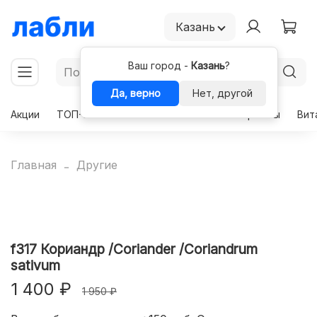
Казань
Ваш город -
Казань
?
Да, верно
Нет, другой
Акции
ТОП-50
Чекапы
Комплексы
Гормоны
Вит
Главная
Другие
f317 Кориандр /Coriander /Coriandrum
sativum
1 400 ₽
1 950 ₽