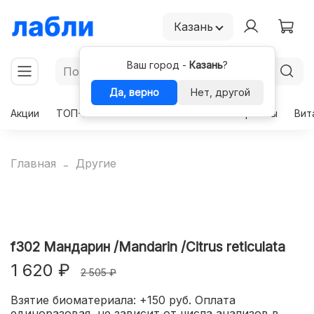
Казань
Ваш город -
Казань
?
Да, верно
Нет, другой
Акции
ТОП-50
Чекапы
Комплексы
Гормоны
Вит
Главная
Другие
f302 Мандарин /Mandarin /Citrus reticulata
1 620 ₽
2 505 ₽
Взятие биоматериала: +150 руб. Оплата
единоразовая, не зависит от числа анализов в